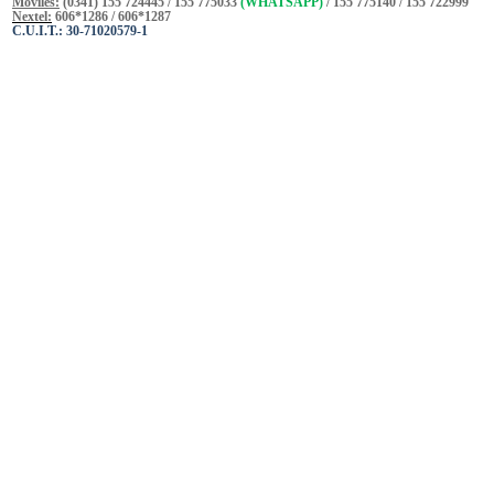
Móviles:
(0341) 155 724445 / 155 775033
(WHATSAPP)
/ 155 775140 / 155 722999
Nextel:
606*1286 / 606*1287
C.U.I.T.: 30-71020579-1