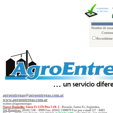
Nombre de usua
Contras
Recordármel
agroentregas@agroentregas.com.ar
www.agroentregas.com.ar
twitter:@agroentregas
Nuevo Domicilio:
Santa Fe 1376 Piso 5 Of. 2
- Rosario, Santa Fe, Argentina.
Tel. Rotativas:
(0341) 530 – 0999 Fax: (0341) 5300979 Fax por e-mail 527 - 8483